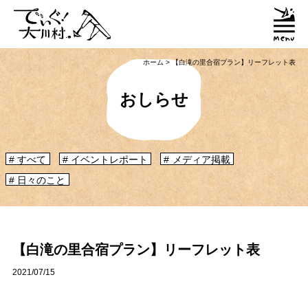
ホーム
>
【白滝の里合宿プラン】リーフレット表
おしらせ
すべて
イベントレポート
メディア掲載
日々のこと
「大川村ってどんなとこ？」聞いたこともみたこともないぞ？という大川村
初心者のかたに、大川村へ来るための道のりや、心構えなどをご紹介！
大川村マップ
大川村への行き方
【白滝の里合宿プラン】リーフレット表
2021/07/15
グルメ・物産