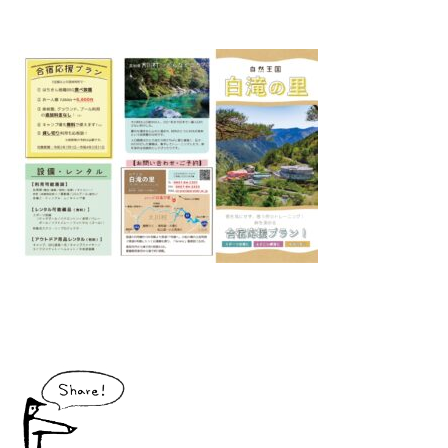
大川村で食べられる美味しいグルメや、村でしか買えない手作りのお土産、
村の特産品「土佐はちきん地鶏」など各種物産をご紹介！
体験・イベント
大川村の暮らしが垣間見える山歩きツアーや、村民の4倍が集う謝肉祭、村
の地形を活かしたアクティビティなど、村で体験できるあれやこれやをご紹
介！
イベント情報
施設
コックさんのいる道の駅ならぬ「村の駅」や鉱山跡地にある学校を活用した
宿泊施設など、村にある施設をご紹介！