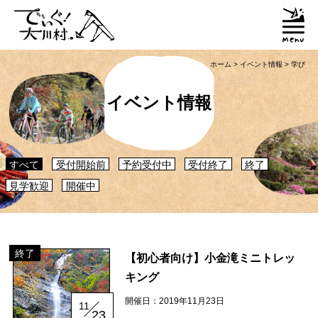
ホーム
>
イベント情報
>
学び
イベント情報
すべて
受付開始前
予約受付中
受付終了
終了
見学歓迎
開催中
終了
【初心者向け】小金滝ミニトレッ
キング
開催日：2019年11月23日
「大川村ってどんなとこ？」聞いたこともみたこともないぞ？という大川村
11
23
初心者のかたに、大川村へ来るための道のりや、心構えなどをご紹介！