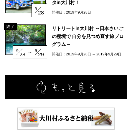
タin大川村！
イベントレポート
メディア掲載
日々のこと
9
28
開催日：2019年9月28日
終了
リトリートin大川村 ～日本さいご
の秘境で 自分を見つめ直す旅プロ
グラム～
9
9
～
28
29
開催日：2019年9月28日 ～ 2019年9月29日
メディア掲載情報
運営者情報
サイトポリシー
お問い合わせ