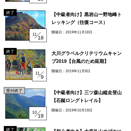
大川村マップ
大川村への行き方
終了
【中級者向け】黒岩山ー野地峰ト
レッキング（往復コース）
グルメ・物産
開催日：2019年11月18日
11
18
大川村で食べられる美味しいグルメや、村でしか買えない手作りのお土産、
終了
大川グラベルクリテリウムキャン
村の特産品「土佐はちきん地鶏」など各種物産をご紹介！
プ2019【台風のため延期】
開催日：2019年11月9日
11
体験・イベント
9
大川村の暮らしが垣間見える山歩きツアーや、村民の4倍が集う謝肉祭、村
受付終了
【中級者向け】三ツ森山縦走登山
の地形を活かしたアクティビティなど、村で体験できるあれやこれやをご紹
【石鎚ロングトレイル】
介！
開催日：2019年10月19日
10
イベント情報
19
終了