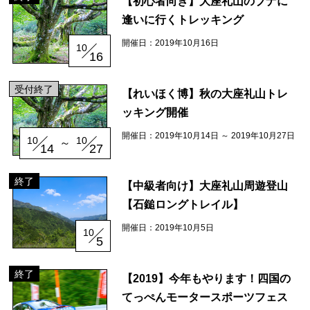
【初心者向き】大座礼山のブナに
施設
逢いに行くトレッキング
コックさんのいる道の駅ならぬ「村の駅」や鉱山跡地にある学校を活用した
開催日：2019年10月16日
10
16
宿泊施設など、村にある施設をご紹介！
受付終了
【れいほく博】秋の大座礼山トレ
ッキング開催
開催日：2019年10月14日 ～ 2019年10月27日
10
10
～
14
27
終了
【中級者向け】大座礼山周遊登山
【石鎚ロングトレイル】
開催日：2019年10月5日
10
5
終了
【2019】今年もやります！四国の
てっぺんモータースポーツフェス
おしらせ