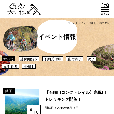
ホーム
>
イベント情報
>
山のめぐみ
イベント情報
すべて
受付開始前
予約受付中
受付終了
終了
見学歓迎
開催中
「大川村ってどんなとこ？」聞いたこともみたこともないぞ？という大川村
初心者のかたに、大川村へ来るための道のりや、心構えなどをご紹介！
終了
大川村マップ
大川村への行き方
【石鎚山ロングトレイル】寒風山
トレッキング開催！
開催日：2019年9月16日
グルメ・物産
9
16