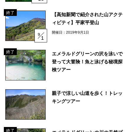
大川村で食べられる美味しいグルメや、村でしか買えない手作りのお土産、
終了
【高知新聞で紹介された山アクテ
村の特産品「土佐はちきん地鶏」など各種物産をご紹介！
ィビティ】平家平登山
開催日：2019年9月1日
9
1
体験・イベント
終了
大川村の暮らしが垣間見える山歩きツアーや、村民の4倍が集う謝肉祭、村
エメラルドグリーンの沢を泳いで
の地形を活かしたアクティビティなど、村で体験できるあれやこれやをご紹
登って大冒険！魚と泳げる秘境探
介！
検ツアー
イベント情報
親子で涼しい山道を歩く！トレッ
施設
キングツアー
コックさんのいる道の駅ならぬ「村の駅」や鉱山跡地にある学校を活用した
宿泊施設など、村にある施設をご紹介！
終了