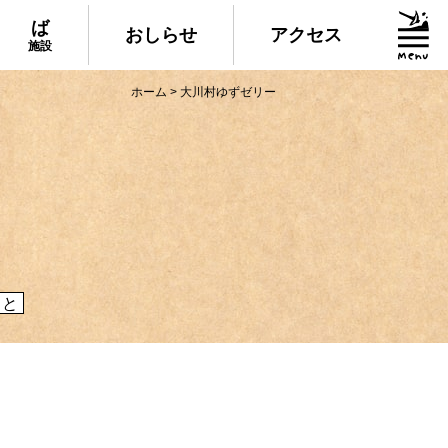
ば
おしらせ
アクセス
施設
ホーム
>
大川村ゆずゼリー
グルメ・物産
られる美味しいグルメや、村でしか買えない
産、村の特産品「土佐はちきん地鶏」など各
介！
こと
施設
いる道の駅ならぬ「村の駅」や鉱山跡地にあ
した宿泊施設など、村にある施設をご紹介！