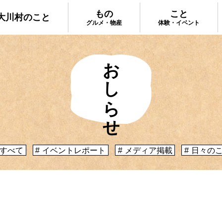
もの
こと
大川村のこと
グルメ・物産
体験・イベント
おしらせ
大川村で食べ
ってどんなとこ？」聞いたこともみたこともない
手作りのお土
う大川村初心者のかたに、大川村へ来るための道
種物産をご紹
心構えなどをご紹介！
プ
大川村への行き方
すべて
イベントレポート
メディア掲載
日々の
体験・イベント
コックさんの
暮らしが垣間見える山歩きツアーや、村民の4倍
る学校を活用
肉祭、村の地形を活かしたアクティビティなど、