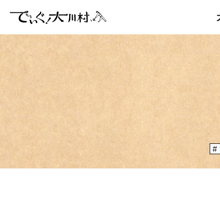
「大川村
ぞ？とい
のりや、
大川村マッ
メディア掲載情報
運営者情報
大川村の
が集う謝