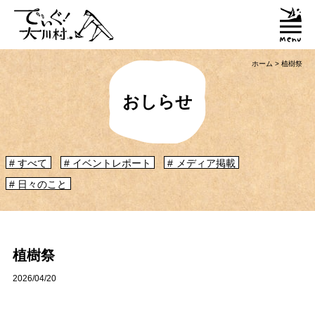
ホーム
>
植樹祭
おしらせ
すべて
イベントレポート
メディア掲載
日々のこと
「大川村ってどんなとこ？」聞いたこともみたこともないぞ？という大川村
初心者のかたに、大川村へ来るための道のりや、心構えなどをご紹介！
大川村マップ
大川村への行き方
植樹祭
2026/04/20
グルメ・物産