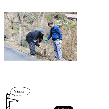
大川村で食べられる美味しいグルメや、村でしか買えない手作りのお土産、
村の特産品「土佐はちきん地鶏」など各種物産をご紹介！
体験・イベント
大川村の暮らしが垣間見える山歩きツアーや、村民の4倍が集う謝肉祭、村
の地形を活かしたアクティビティなど、村で体験できるあれやこれやをご紹
介！
イベント情報
施設
コックさんのいる道の駅ならぬ「村の駅」や鉱山跡地にある学校を活用した
宿泊施設など、村にある施設をご紹介！