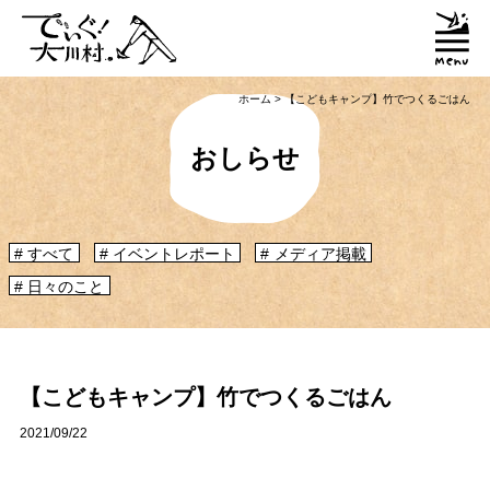
ホーム
>
【こどもキャンプ】竹でつくるごはん
おしらせ
すべて
イベントレポート
メディア掲載
日々のこと
「大川村ってどんなとこ？」聞いたこともみたこともないぞ？という大川村
初心者のかたに、大川村へ来るための道のりや、心構えなどをご紹介！
大川村マップ
大川村への行き方
【こどもキャンプ】竹でつくるごはん
2021/09/22
グルメ・物産