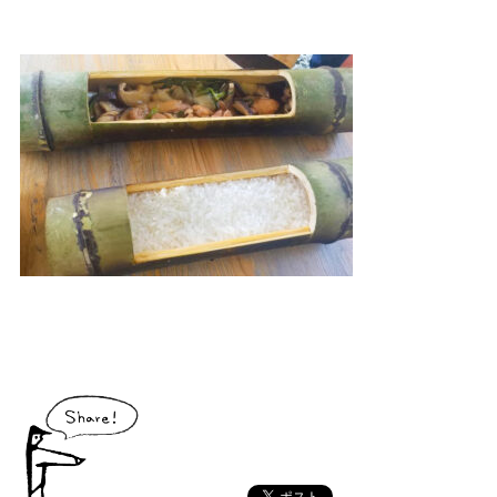
大川村で食べられる美味しいグルメや、村でしか買えない手作りのお土産、
村の特産品「土佐はちきん地鶏」など各種物産をご紹介！
体験・イベント
大川村の暮らしが垣間見える山歩きツアーや、村民の4倍が集う謝肉祭、村
の地形を活かしたアクティビティなど、村で体験できるあれやこれやをご紹
介！
イベント情報
施設
コックさんのいる道の駅ならぬ「村の駅」や鉱山跡地にある学校を活用した
宿泊施設など、村にある施設をご紹介！