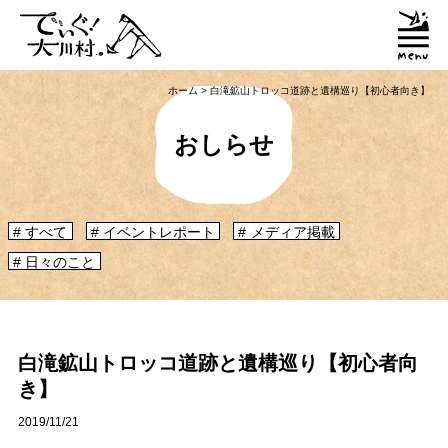
ホーム
>
白滝鉱山トロッコ道跡と遺構巡り【初心者向き】
おしらせ
すべて
イベントレポート
メディア掲載
日々のこと
「大川村ってどんなとこ？」聞いたこともみたこともないぞ？という大川村
初心者のかたに、大川村へ来るための道のりや、心構えなどをご紹介！
大川村マップ
大川村への行き方
白滝鉱山トロッコ道跡と遺構巡り【初心者向
き】
グルメ・物産
2019/11/21