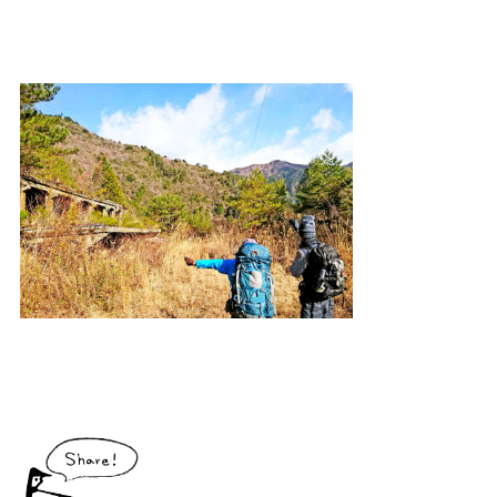
大川村で食べられる美味しいグルメや、村でしか買えない手作りのお土産、
村の特産品「土佐はちきん地鶏」など各種物産をご紹介！
体験・イベント
大川村の暮らしが垣間見える山歩きツアーや、村民の4倍が集う謝肉祭、村
の地形を活かしたアクティビティなど、村で体験できるあれやこれやをご紹
介！
イベント情報
施設
コックさんのいる道の駅ならぬ「村の駅」や鉱山跡地にある学校を活用した
宿泊施設など、村にある施設をご紹介！