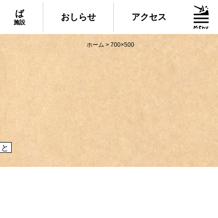
ば
おしらせ
アクセス
施設
ホーム
>
700×500
グルメ・物産
られる美味しいグルメや、村でしか買えない
産、村の特産品「土佐はちきん地鶏」など各
介！
こと
施設
いる道の駅ならぬ「村の駅」や鉱山跡地にあ
した宿泊施設など、村にある施設をご紹介！