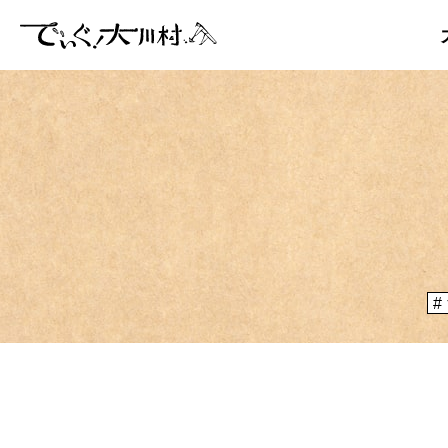
「大川村
ぞ？とい
のりや、
大川村マッ
メディア掲載情報
運営者情報
大川村の
が集う謝