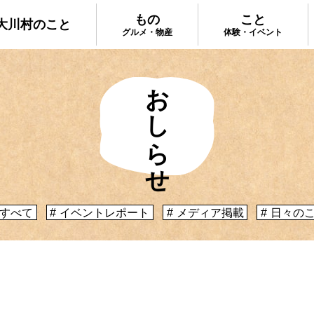
もの
こと
大川村のこと
グルメ・物産
体験・イベント
おしらせ
大川村で食べ
ってどんなとこ？」聞いたこともみたこともない
手作りのお土
う大川村初心者のかたに、大川村へ来るための道
種物産をご紹
心構えなどをご紹介！
プ
大川村への行き方
すべて
イベントレポート
メディア掲載
日々の
体験・イベント
コックさんの
暮らしが垣間見える山歩きツアーや、村民の4倍
る学校を活用
肉祭、村の地形を活かしたアクティビティなど、