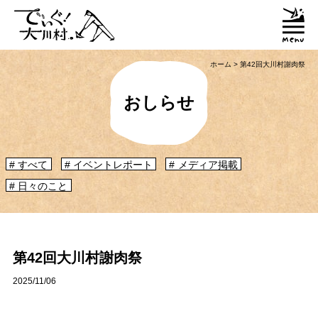
ホーム
>
第42回大川村謝肉祭
おしらせ
すべて
イベントレポート
メディア掲載
日々のこと
「大川村ってどんなとこ？」聞いたこともみたこともないぞ？という大川村
初心者のかたに、大川村へ来るための道のりや、心構えなどをご紹介！
大川村マップ
大川村への行き方
第42回大川村謝肉祭
2025/11/06
グルメ・物産