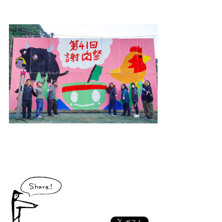
大川村で食べられる美味しいグルメや、村でしか買えない手作りのお土産、
村の特産品「土佐はちきん地鶏」など各種物産をご紹介！
体験・イベント
大川村の暮らしが垣間見える山歩きツアーや、村民の4倍が集う謝肉祭、村
の地形を活かしたアクティビティなど、村で体験できるあれやこれやをご紹
介！
イベント情報
施設
コックさんのいる道の駅ならぬ「村の駅」や鉱山跡地にある学校を活用した
宿泊施設など、村にある施設をご紹介！