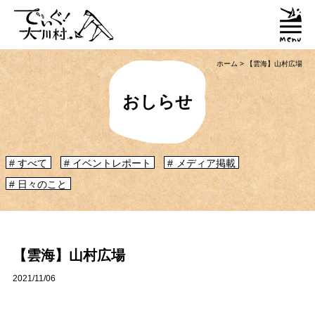
ホーム
>
【雲海】山村広場
おしらせ
すべて
イベントレポート
メディア掲載
日々のこと
「大川村ってどんなとこ？」聞いたこともみたこともないぞ？という大川村
初心者のかたに、大川村へ来るための道のりや、心構えなどをご紹介！
大川村マップ
大川村への行き方
【雲海】山村広場
2021/11/06
グルメ・物産