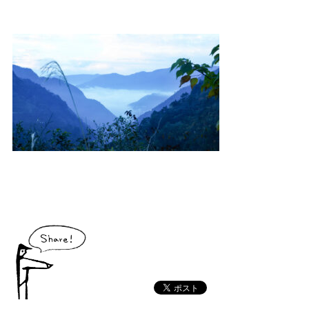
大川村で食べられる美味しいグルメや、村でしか買えない手作りのお土産、
村の特産品「土佐はちきん地鶏」など各種物産をご紹介！
体験・イベント
大川村の暮らしが垣間見える山歩きツアーや、村民の4倍が集う謝肉祭、村
の地形を活かしたアクティビティなど、村で体験できるあれやこれやをご紹
介！
イベント情報
施設
コックさんのいる道の駅ならぬ「村の駅」や鉱山跡地にある学校を活用した
宿泊施設など、村にある施設をご紹介！