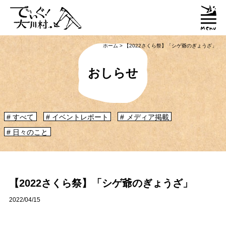
ホーム
>
【2022さくら祭】「シゲ爺のぎょうざ」
おしらせ
すべて
イベントレポート
メディア掲載
日々のこと
「大川村ってどんなとこ？」聞いたこともみたこともないぞ？という大川村
初心者のかたに、大川村へ来るための道のりや、心構えなどをご紹介！
大川村マップ
大川村への行き方
【2022さくら祭】「シゲ爺のぎょうざ」
2022/04/15
グルメ・物産