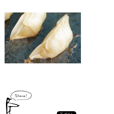
大川村で食べられる美味しいグルメや、村でしか買えない手作りのお土産、
村の特産品「土佐はちきん地鶏」など各種物産をご紹介！
体験・イベント
大川村の暮らしが垣間見える山歩きツアーや、村民の4倍が集う謝肉祭、村
の地形を活かしたアクティビティなど、村で体験できるあれやこれやをご紹
介！
イベント情報
施設
コックさんのいる道の駅ならぬ「村の駅」や鉱山跡地にある学校を活用した
宿泊施設など、村にある施設をご紹介！