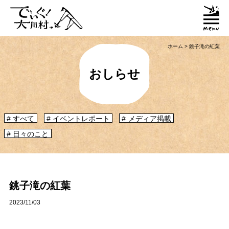
ホーム
>
銚子滝の紅葉
おしらせ
すべて
イベントレポート
メディア掲載
日々のこと
「大川村ってどんなとこ？」聞いたこともみたこともないぞ？という大川村
初心者のかたに、大川村へ来るための道のりや、心構えなどをご紹介！
大川村マップ
大川村への行き方
銚子滝の紅葉
2023/11/03
グルメ・物産