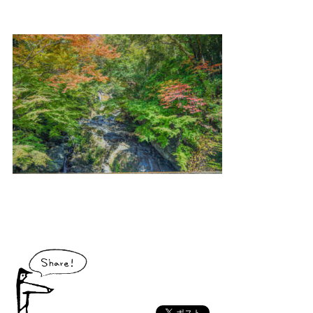
大川村で食べられる美味しいグルメや、村でしか買えない手作りのお土産、
村の特産品「土佐はちきん地鶏」など各種物産をご紹介！
体験・イベント
大川村の暮らしが垣間見える山歩きツアーや、村民の4倍が集う謝肉祭、村
の地形を活かしたアクティビティなど、村で体験できるあれやこれやをご紹
介！
イベント情報
施設
コックさんのいる道の駅ならぬ「村の駅」や鉱山跡地にある学校を活用した
宿泊施設など、村にある施設をご紹介！