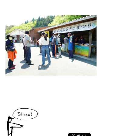
大川村で食べられる美味しいグルメや、村でしか買えない手作りのお土産、
村の特産品「土佐はちきん地鶏」など各種物産をご紹介！
体験・イベント
大川村の暮らしが垣間見える山歩きツアーや、村民の4倍が集う謝肉祭、村
の地形を活かしたアクティビティなど、村で体験できるあれやこれやをご紹
介！
イベント情報
施設
コックさんのいる道の駅ならぬ「村の駅」や鉱山跡地にある学校を活用した
宿泊施設など、村にある施設をご紹介！