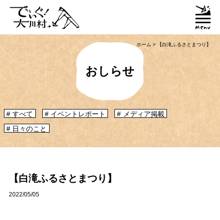
ホーム
>
【白滝ふるさとまつり】
おしらせ
すべて
イベントレポート
メディア掲載
日々のこと
「大川村ってどんなとこ？」聞いたこともみたこともないぞ？という大川村
初心者のかたに、大川村へ来るための道のりや、心構えなどをご紹介！
大川村マップ
大川村への行き方
【白滝ふるさとまつり】
2022/05/05
グルメ・物産