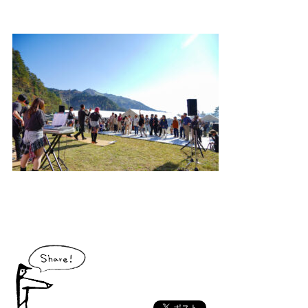
大川村で食べられる美味しいグルメや、村でしか買えない手作りのお土産、
村の特産品「土佐はちきん地鶏」など各種物産をご紹介！
体験・イベント
大川村の暮らしが垣間見える山歩きツアーや、村民の4倍が集う謝肉祭、村
の地形を活かしたアクティビティなど、村で体験できるあれやこれやをご紹
介！
イベント情報
施設
コックさんのいる道の駅ならぬ「村の駅」や鉱山跡地にある学校を活用した
宿泊施設など、村にある施設をご紹介！