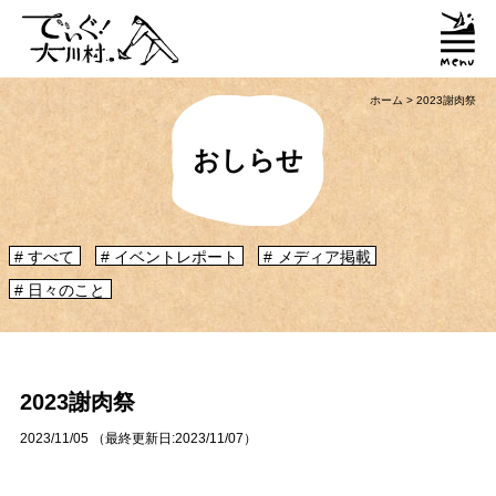
ホーム
>
2023謝肉祭
おしらせ
すべて
イベントレポート
メディア掲載
日々のこと
「大川村ってどんなとこ？」聞いたこともみたこともないぞ？という大川村
初心者のかたに、大川村へ来るための道のりや、心構えなどをご紹介！
大川村マップ
大川村への行き方
2023謝肉祭
2023/11/05
（最終更新日:
2023/11/07
）
グルメ・物産