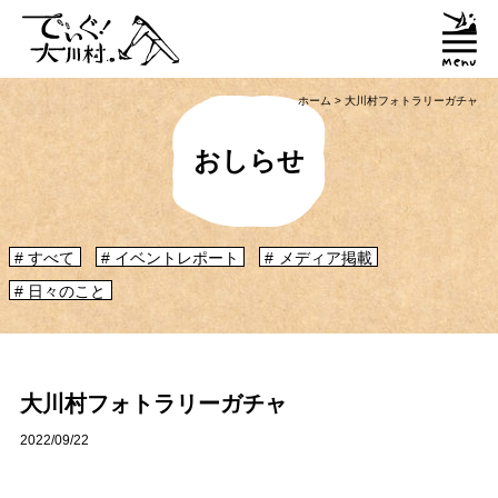
ホーム
>
大川村フォトラリーガチャ
おしらせ
すべて
イベントレポート
メディア掲載
日々のこと
「大川村ってどんなとこ？」聞いたこともみたこともないぞ？という大川村
初心者のかたに、大川村へ来るための道のりや、心構えなどをご紹介！
大川村マップ
大川村への行き方
大川村フォトラリーガチャ
2022/09/22
グルメ・物産