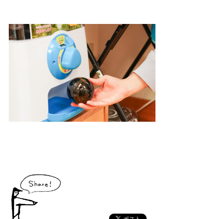
大川村で食べられる美味しいグルメや、村でしか買えない手作りのお土産、
村の特産品「土佐はちきん地鶏」など各種物産をご紹介！
体験・イベント
大川村の暮らしが垣間見える山歩きツアーや、村民の4倍が集う謝肉祭、村
の地形を活かしたアクティビティなど、村で体験できるあれやこれやをご紹
介！
イベント情報
施設
コックさんのいる道の駅ならぬ「村の駅」や鉱山跡地にある学校を活用した
宿泊施設など、村にある施設をご紹介！