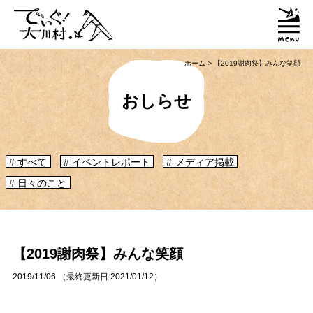
ホーム
>
【2019謝肉祭】みんな笑顔
おしらせ
すべて
イベントレポート
メディア掲載
日々のこと
「大川村ってどんなとこ？」聞いたこともみたこともないぞ？という大川村
初心者のかたに、大川村へ来るための道のりや、心構えなどをご紹介！
大川村マップ
大川村への行き方
【2019謝肉祭】みんな笑顔
2019/11/06
（最終更新日:
2021/01/12
）
グルメ・物産