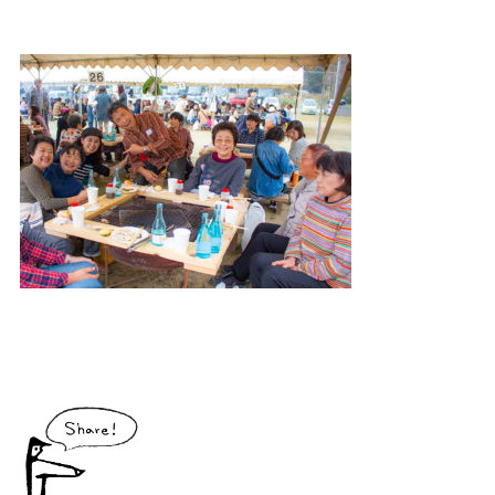
大川村で食べられる美味しいグルメや、村でしか買えない手作りのお土産、
村の特産品「土佐はちきん地鶏」など各種物産をご紹介！
体験・イベント
大川村の暮らしが垣間見える山歩きツアーや、村民の4倍が集う謝肉祭、村
の地形を活かしたアクティビティなど、村で体験できるあれやこれやをご紹
介！
イベント情報
施設
コックさんのいる道の駅ならぬ「村の駅」や鉱山跡地にある学校を活用した
宿泊施設など、村にある施設をご紹介！