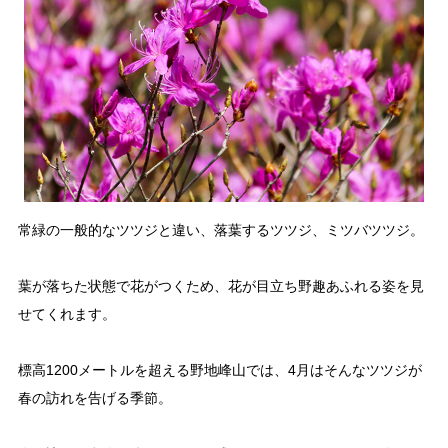
「大川村ってどんなとこ？」聞いたこともみたこともないぞ？という大川村
初心者のかたに、大川村へ来るための道のりや、心構えなどをご紹介！
大川村マップ
大川村への行き方
常緑の一般的なツツジと違い、落葉するツツジ、ミツバツツジ。
葉が落ちた状態で花がつくため、花が目立ち野趣あふれる姿を見
グルメ・物産
せてくれます。
大川村で食べられる美味しいグルメや、村でしか買えない手作りのお土産、
標高1200メートルを超える野地峰山では、4月はそんなツツジが
村の特産品「土佐はちきん地鶏」など各種物産をご紹介！
春の訪れを告げる季節。
体験・イベント