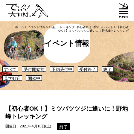
ホーム
>
イベント情報
>
行楽
,
トレッキング
,
初心者向け
,
季節
,
イベント
>
【初心者
OK！】ミツバツツジに逢いに！野地峰トレッキング
イベント情報
すべて
受付開始前
予約受付中
受付終了
終了
見学歓迎
開催中
【初心者OK！】ミツバツツジに逢いに！野地
峰トレッキング
開催日：2021年4月10日(土)
終了