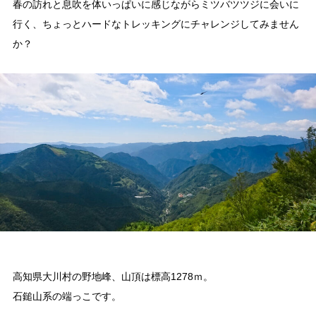
春の訪れと息吹を体いっぱいに感じながらミツバツツジに会いに
行く、ちょっとハードなトレッキングにチャレンジしてみません
大川村の暮らしが垣間見える山歩きツアーや、村民の4倍が集う謝肉祭、村
か？
の地形を活かしたアクティビティなど、村で体験できるあれやこれやをご紹
介！
イベント情報
施設
コックさんのいる道の駅ならぬ「村の駅」や鉱山跡地にある学校を活用した
宿泊施設など、村にある施設をご紹介！
高知県大川村の野地峰、山頂は標高1278ｍ。
石鎚山系の端っこです。