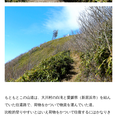
もともとこの山道は、大川村の白滝と愛媛県（新居浜市）を結ん
おしらせ
でいた往還路で、荷物をかついで物資を運んでいた道。
イベントレポート
メディア掲載
日々のこと
比較的登りやすいとはいえ荷物をかついで往復するにはかなりき