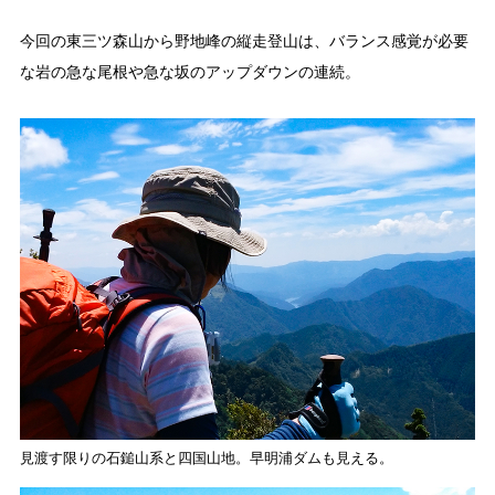
体験・イベント
今回の東三ツ森山から野地峰の縦走登山は、バランス感覚が必要
大川村の暮らしが垣間見える山歩きツアーや、村民の4倍が集う謝肉祭、村
な岩の急な尾根や急な坂のアップダウンの連続。
の地形を活かしたアクティビティなど、村で体験できるあれやこれやをご紹
介！
イベント情報
施設
コックさんのいる道の駅ならぬ「村の駅」や鉱山跡地にある学校を活用した
宿泊施設など、村にある施設をご紹介！
見渡す限りの石鎚山系と四国山地。早明浦ダムも見える。