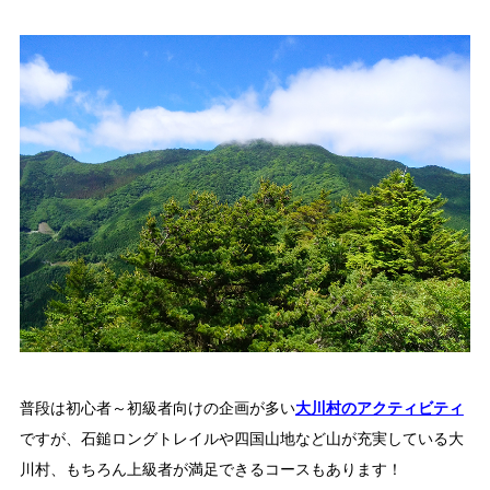
「大川村ってどんなとこ？」聞いたこともみたこともないぞ？という大川村
初心者のかたに、大川村へ来るための道のりや、心構えなどをご紹介！
大川村マップ
大川村への行き方
グルメ・物産
大川村で食べられる美味しいグルメや、村でしか買えない手作りのお土産、
普段は初心者～初級者向けの企画が多い
大川村のアクティビティ
村の特産品「土佐はちきん地鶏」など各種物産をご紹介！
ですが、石鎚ロングトレイルや四国山地など山が充実している大
川村、もちろん上級者が満足できるコースもあります！