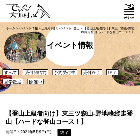
ホーム
>
イベント情報
>
上級者向け
,
イベント
,
登山
>
【登山上級者向け】東三ツ森山‐野地
峰縦走登山【ハードな登山コース！】
イベント情報
すべて
受付開始前
予約受付中
受付終了
終了
見学歓迎
開催中
【登山上級者向け】東三ツ森山‐野地峰縦走登
山【ハードな登山コース！】
開催日：2021年5月9日(日)
終了