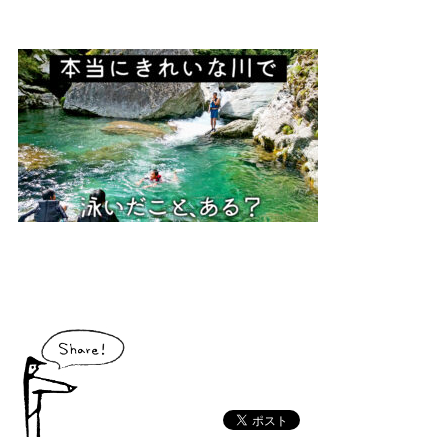
大川村で食べられる美味しいグルメや、村でしか買えない手作りのお土産、
村の特産品「土佐はちきん地鶏」など各種物産をご紹介！
体験・イベント
大川村の暮らしが垣間見える山歩きツアーや、村民の4倍が集う謝肉祭、村
の地形を活かしたアクティビティなど、村で体験できるあれやこれやをご紹
介！
イベント情報
施設
コックさんのいる道の駅ならぬ「村の駅」や鉱山跡地にある学校を活用した
宿泊施設など、村にある施設をご紹介！