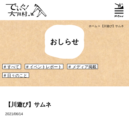
ホーム
>
【川遊び】サムネ
おしらせ
すべて
イベントレポート
メディア掲載
日々のこと
「大川村ってどんなとこ？」聞いたこともみたこともないぞ？という大川村
初心者のかたに、大川村へ来るための道のりや、心構えなどをご紹介！
大川村マップ
大川村への行き方
【川遊び】サムネ
2021/06/14
グルメ・物産