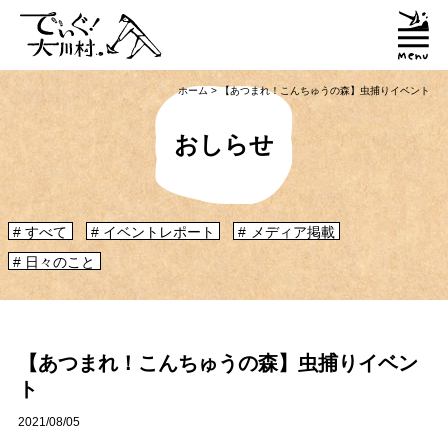
ホーム
>
【あつまれ！こんちゅうの森】虫捕りイベント
おしらせ
すべて
イベントレポート
メディア掲載
日々のこと
「大川村ってどんなとこ？」聞いたこともみたこともないぞ？という大川村
初心者のかたに、大川村へ来るための道のりや、心構えなどをご紹介！
大川村マップ
大川村への行き方
【あつまれ！こんちゅうの森】虫捕りイベン
ト
グルメ・物産
2021/08/05