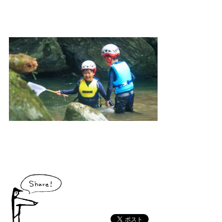
大川村で食べられる美味しいグルメや、村でしか買えない手作りのお土産、
村の特産品「土佐はちきん地鶏」など各種物産をご紹介！
体験・イベント
大川村の暮らしが垣間見える山歩きツアーや、村民の4倍が集う謝肉祭、村
の地形を活かしたアクティビティなど、村で体験できるあれやこれやをご紹
介！
イベント情報
施設
コックさんのいる道の駅ならぬ「村の駅」や鉱山跡地にある学校を活用した
宿泊施設など、村にある施設をご紹介！