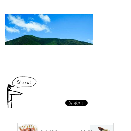
村の特産品「土佐はちきん地鶏」など各種物産をご紹介！
体験・イベント
大川村の暮らしが垣間見える山歩きツアーや、村民の4倍が集う謝肉祭、村
の地形を活かしたアクティビティなど、村で体験できるあれやこれやをご紹
介！
イベント情報
施設
コックさんのいる道の駅ならぬ「村の駅」や鉱山跡地にある学校を活用した
宿泊施設など、村にある施設をご紹介！