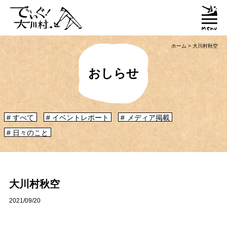
ホーム
>
大川村秋空
おしらせ
すべて
イベントレポート
メディア掲載
「大川村ってどんなとこ？」聞いたこともみたこともないぞ？という大川村
日々のこと
初心者のかたに、大川村へ来るための道のりや、心構えなどをご紹介！
大川村マップ
大川村への行き方
大川村秋空
グルメ・物産
2021/09/20
大川村で食べられる美味しいグルメや、村でしか買えない手作りのお土産、