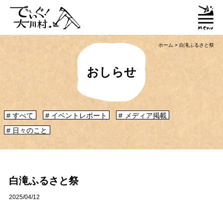
ホーム
>
白滝ふるさと祭
おしらせ
すべて
イベントレポート
メディア掲載
日々のこと
「大川村ってどんなとこ？」聞いたこともみたこともないぞ？という大川村
初心者のかたに、大川村へ来るための道のりや、心構えなどをご紹介！
大川村マップ
大川村への行き方
白滝ふるさと祭
2025/04/12
グルメ・物産