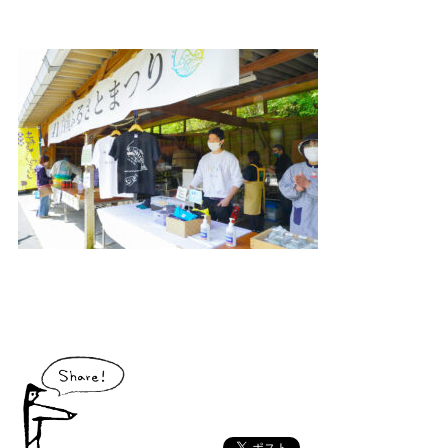
大川村で食べられる美味しいグルメや、村でしか買えない手作りのお土産、
村の特産品「土佐はちきん地鶏」など各種物産をご紹介！
体験・イベント
大川村の暮らしが垣間見える山歩きツアーや、村民の4倍が集う謝肉祭、村
の地形を活かしたアクティビティなど、村で体験できるあれやこれやをご紹
介！
イベント情報
施設
コックさんのいる道の駅ならぬ「村の駅」や鉱山跡地にある学校を活用した
宿泊施設など、村にある施設をご紹介！