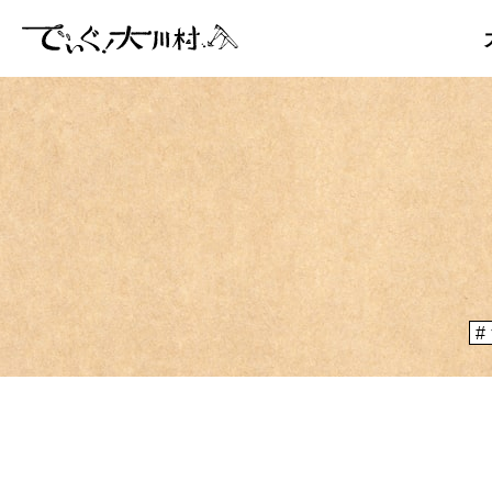
「大川村
ぞ？とい
のりや、
大川村マッ
メディア掲載情報
運営者情報
大川村の
が集う謝