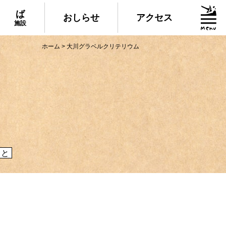
ば
おしらせ
アクセス
施設
ホーム
>
大川グラベルクリテリウム
グルメ・物産
られる美味しいグルメや、村でしか買えない
産、村の特産品「土佐はちきん地鶏」など各
介！
こと
施設
いる道の駅ならぬ「村の駅」や鉱山跡地にあ
した宿泊施設など、村にある施設をご紹介！