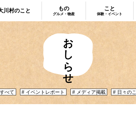
もの
こと
大川村のこと
グルメ・物産
体験・イベント
おしらせ
大川村で食べ
ってどんなとこ？」聞いたこともみたこともない
手作りのお土
う大川村初心者のかたに、大川村へ来るための道
種物産をご紹
心構えなどをご紹介！
プ
大川村への行き方
すべて
イベントレポート
メディア掲載
日々の
体験・イベント
コックさんの
暮らしが垣間見える山歩きツアーや、村民の4倍
る学校を活用
肉祭、村の地形を活かしたアクティビティなど、