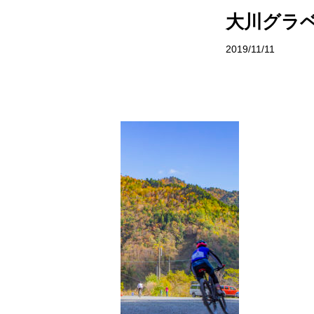
サイトポリシー
村で体験
大川グラ
お問い合わせ
イベント情
2019/11/11
おしら