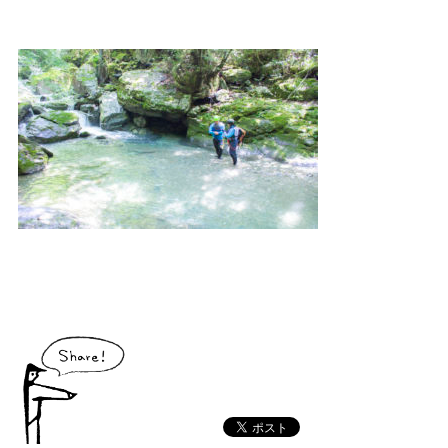
大川村で食べられる美味しいグルメや、村でしか買えない手作りのお土産、
村の特産品「土佐はちきん地鶏」など各種物産をご紹介！
体験・イベント
大川村の暮らしが垣間見える山歩きツアーや、村民の4倍が集う謝肉祭、村
の地形を活かしたアクティビティなど、村で体験できるあれやこれやをご紹
介！
イベント情報
施設
コックさんのいる道の駅ならぬ「村の駅」や鉱山跡地にある学校を活用した
宿泊施設など、村にある施設をご紹介！