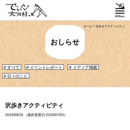
ホーム
>
沢歩きアクティビティ
おしらせ
すべて
イベントレポート
メディア掲載
日々のこと
「大川村ってどんなとこ？」聞いたこともみたこともないぞ？という大川村
初心者のかたに、大川村へ来るための道のりや、心構えなどをご紹介！
大川村マップ
大川村への行き方
沢歩きアクティビティ
2019/08/16
（最終更新日:
2020/07/03
）
グルメ・物産