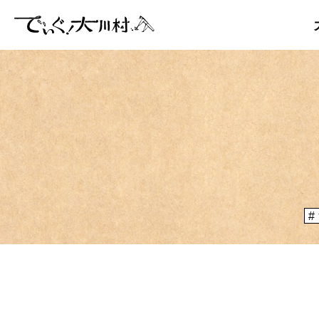
「大川村
ぞ？とい
のりや、
大川村マッ
メディア掲載情報
運営者情報
大川村の
が集う謝