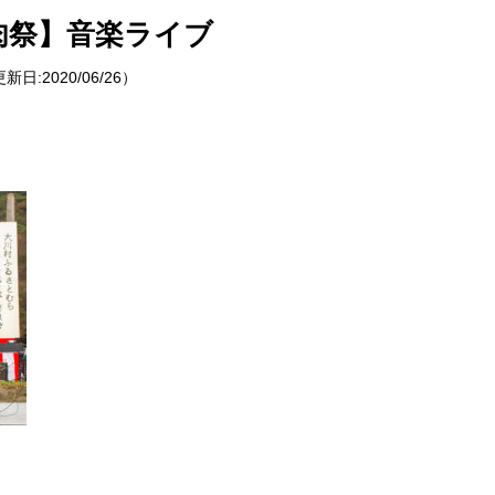
できるあれやこれやをご紹介！
謝肉祭】音楽ライブ
報
更新日:
2020/06/26
）
せ
イベントレポート
メディア掲載
日々のこと