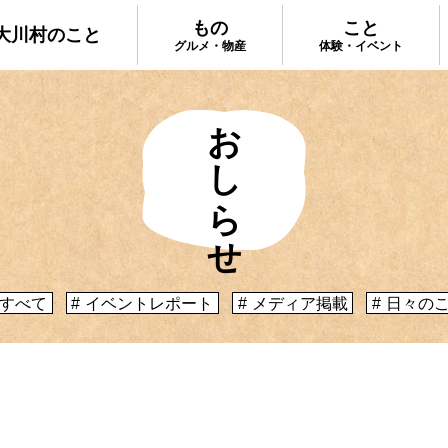
もの
こと
大川村のこと
グルメ・物産
体験・イベント
おしらせ
大川村で食べ
ってどんなとこ？」聞いたこともみたこともない
手作りのお土
う大川村初心者のかたに、大川村へ来るための道
種物産をご紹
心構えなどをご紹介！
プ
大川村への行き方
すべて
イベントレポート
メディア掲載
日々の
体験・イベント
コックさんの
暮らしが垣間見える山歩きツアーや、村民の4倍
る学校を活用
肉祭、村の地形を活かしたアクティビティなど、