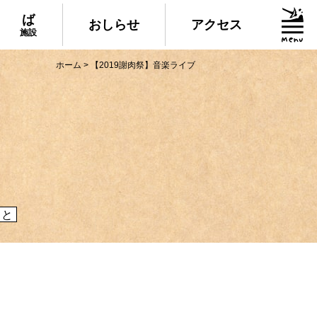
ば
おしらせ
アクセス
施設
ホーム
>
【2019謝肉祭】音楽ライブ
グルメ・物産
られる美味しいグルメや、村でしか買えない
産、村の特産品「土佐はちきん地鶏」など各
介！
こと
施設
いる道の駅ならぬ「村の駅」や鉱山跡地にあ
した宿泊施設など、村にある施設をご紹介！