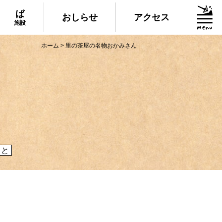
ば
おしらせ
アクセス
施設
ホーム
>
里の茶屋の名物おかみさん
グルメ・物産
られる美味しいグルメや、村でしか買えない
産、村の特産品「土佐はちきん地鶏」など各
介！
こと
施設
いる道の駅ならぬ「村の駅」や鉱山跡地にあ
した宿泊施設など、村にある施設をご紹介！