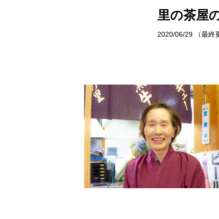
サイトポリシー
村で体験
里の茶屋
お問い合わせ
イベント情
2020/06/29
（最終
おしら