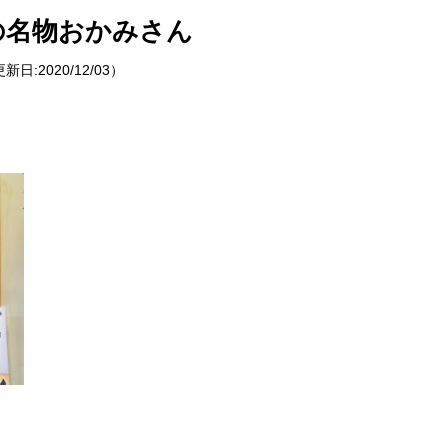
できるあれやこれやをご紹介！
の名物おかみさん
報
更新日:
2020/12/03
）
せ
イベントレポート
メディア掲載
日々のこと