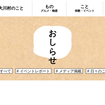
もの
こと
大川村のこと
グルメ・物産
体験・イベント
おしらせ
大川村で食べ
ってどんなとこ？」聞いたこともみたこともない
手作りのお土
う大川村初心者のかたに、大川村へ来るための道
種物産をご紹
心構えなどをご紹介！
プ
大川村への行き方
すべて
イベントレポート
メディア掲載
日々の
体験・イベント
コックさんの
暮らしが垣間見える山歩きツアーや、村民の4倍
る学校を活用
肉祭、村の地形を活かしたアクティビティなど、