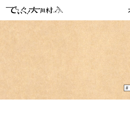
「大川村
ぞ？とい
のりや、
大川村マッ
メディア掲載情報
運営者情報
大川村の
が集う謝