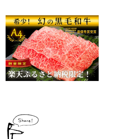
大川村で食べられる美味しいグルメや、村でしか買えない手作りのお土産、
村の特産品「土佐はちきん地鶏」など各種物産をご紹介！
体験・イベント
大川村の暮らしが垣間見える山歩きツアーや、村民の4倍が集う謝肉祭、村
の地形を活かしたアクティビティなど、村で体験できるあれやこれやをご紹
介！
イベント情報
施設
コックさんのいる道の駅ならぬ「村の駅」や鉱山跡地にある学校を活用した
宿泊施設など、村にある施設をご紹介！