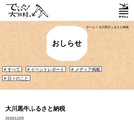
ホーム
>
大川黒牛ふるさと納税
おしらせ
すべて
イベントレポート
メディア掲載
日々のこと
「大川村ってどんなとこ？」聞いたこともみたこともないぞ？という大川村
初心者のかたに、大川村へ来るための道のりや、心構えなどをご紹介！
大川村マップ
大川村への行き方
大川黒牛ふるさと納税
2020/12/25
グルメ・物産