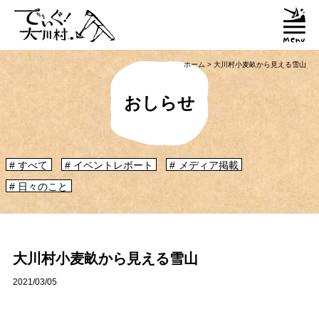
ホーム
>
大川村小麦畝から見える雪山
おしらせ
すべて
イベントレポート
メディア掲載
日々のこと
「大川村ってどんなとこ？」聞いたこともみたこともないぞ？という大川村
初心者のかたに、大川村へ来るための道のりや、心構えなどをご紹介！
大川村マップ
大川村への行き方
大川村小麦畝から見える雪山
グルメ・物産
2021/03/05
大川村で食べられる美味しいグルメや、村でしか買えない手作りのお土産、