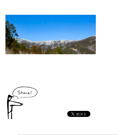
村の特産品「土佐はちきん地鶏」など各種物産をご紹介！
体験・イベント
大川村の暮らしが垣間見える山歩きツアーや、村民の4倍が集う謝肉祭、村
の地形を活かしたアクティビティなど、村で体験できるあれやこれやをご紹
介！
イベント情報
施設
コックさんのいる道の駅ならぬ「村の駅」や鉱山跡地にある学校を活用した
宿泊施設など、村にある施設をご紹介！