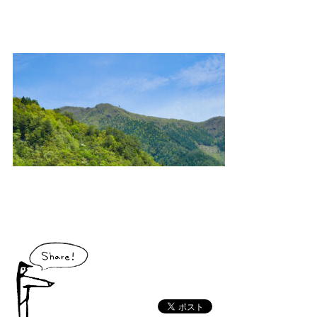
大川村で食べられる美味しいグルメや、村でしか買えない手作りのお土産、
村の特産品「土佐はちきん地鶏」など各種物産をご紹介！
体験・イベント
大川村の暮らしが垣間見える山歩きツアーや、村民の4倍が集う謝肉祭、村
の地形を活かしたアクティビティなど、村で体験できるあれやこれやをご紹
介！
イベント情報
施設
コックさんのいる道の駅ならぬ「村の駅」や鉱山跡地にある学校を活用した
宿泊施設など、村にある施設をご紹介！