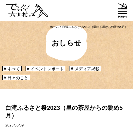
ホーム
>
白滝ふるさと祭2023（里の茶屋からの眺め5月）
おしらせ
すべて
イベントレポート
メディア掲載
日々のこと
「大川村ってどんなとこ？」聞いたこともみたこともないぞ？という大川村
初心者のかたに、大川村へ来るための道のりや、心構えなどをご紹介！
大川村マップ
大川村への行き方
白滝ふるさと祭2023（里の茶屋からの眺め5
月）
グルメ・物産
2023/05/09