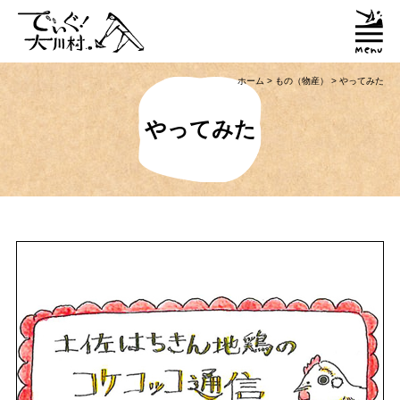
ホーム
>
もの（物産）
>
やってみた
やってみた
「大川村ってどんなとこ？」聞いたこともみたこともないぞ？という大川村
初心者のかたに、大川村へ来るための道のりや、心構えなどをご紹介！
大川村マップ
大川村への行き方
グルメ・物産
大川村で食べられる美味しいグルメや、村でしか買えない手作りのお土産、