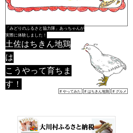
村の特産品「土佐はちきん地鶏」など各種物産をご紹介！
体験・イベント
「みどりのふるさと協力隊」あっちゃんが
実際に体験しました！
大川村の暮らしが垣間見える山歩きツアーや、村民の4倍が集う謝肉祭、村
土佐はちきん地鶏
の地形を活かしたアクティビティなど、村で体験できるあれやこれやをご紹
介！
は
イベント情報
こうやって育ちま
す！
施設
やってみた
はちきん地鶏
グルメ
コックさんのいる道の駅ならぬ「村の駅」や鉱山跡地にある学校を活用した
宿泊施設など、村にある施設をご紹介！