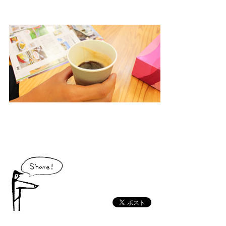
大川村で食べられる美味しいグルメや、村でしか買えない手作りのお土産、
村の特産品「土佐はちきん地鶏」など各種物産をご紹介！
体験・イベント
大川村の暮らしが垣間見える山歩きツアーや、村民の4倍が集う謝肉祭、村
の地形を活かしたアクティビティなど、村で体験できるあれやこれやをご紹
介！
イベント情報
施設
コックさんのいる道の駅ならぬ「村の駅」や鉱山跡地にある学校を活用した
宿泊施設など、村にある施設をご紹介！