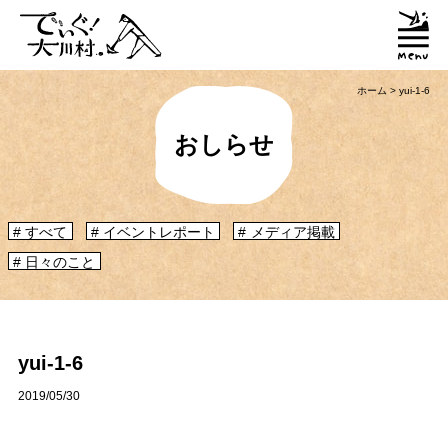
ホーム
>
yui-1-6
おしらせ
すべて
イベントレポート
メディア掲載
日々のこと
「大川村ってどんなとこ？」聞いたこともみたこともないぞ？という大川村
初心者のかたに、大川村へ来るための道のりや、心構えなどをご紹介！
大川村マップ
大川村への行き方
yui-1-6
2019/05/30
グルメ・物産