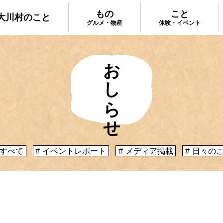
もの
こと
大川村のこと
グルメ・物産
体験・イベント
おしらせ
大川村で食べ
ってどんなとこ？」聞いたこともみたこともない
手作りのお土
う大川村初心者のかたに、大川村へ来るための道
種物産をご紹
心構えなどをご紹介！
プ
大川村への行き方
すべて
イベントレポート
メディア掲載
日々の
体験・イベント
コックさんの
暮らしが垣間見える山歩きツアーや、村民の4倍
る学校を活用
肉祭、村の地形を活かしたアクティビティなど、