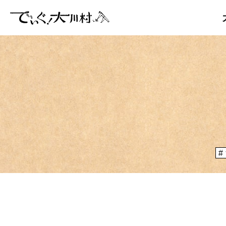
「大川村
ぞ？とい
のりや、
大川村マッ
メディア掲載情報
運営者情報
大川村の
が集う謝