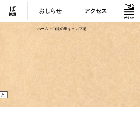
ば
おしらせ
アクセス
施設
ホーム
>
白滝の里キャンプ場
グルメ・物産
られる美味しいグルメや、村でしか買えない
産、村の特産品「土佐はちきん地鶏」など各
介！
こと
施設
いる道の駅ならぬ「村の駅」や鉱山跡地にあ
した宿泊施設など、村にある施設をご紹介！