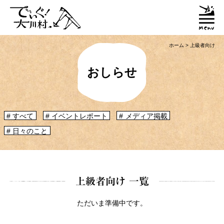
ホーム
>
上級者向け
おしらせ
「大川村ってどんなとこ？」聞いたこともみたこともないぞ？という大川村
初心者のかたに、大川村へ来るための道のりや、心構えなどをご紹介！
すべて
イベントレポート
メディア掲載
大川村マップ
大川村への行き方
日々のこと
グルメ・物産
上級者向け 一覧
大川村で食べられる美味しいグルメや、村でしか買えない手作りのお土産、
村の特産品「土佐はちきん地鶏」など各種物産をご紹介！
ただいま準備中です。