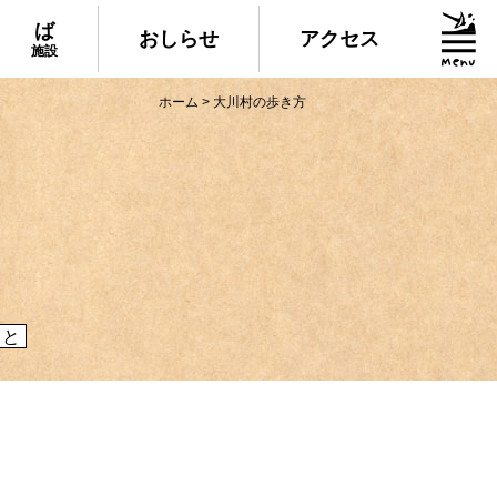
ば
おしらせ
アクセス
施設
ホーム
>
大川村の歩き方
グルメ・物産
られる美味しいグルメや、村でしか買えない
産、村の特産品「土佐はちきん地鶏」など各
介！
こと
施設
いる道の駅ならぬ「村の駅」や鉱山跡地にあ
した宿泊施設など、村にある施設をご紹介！