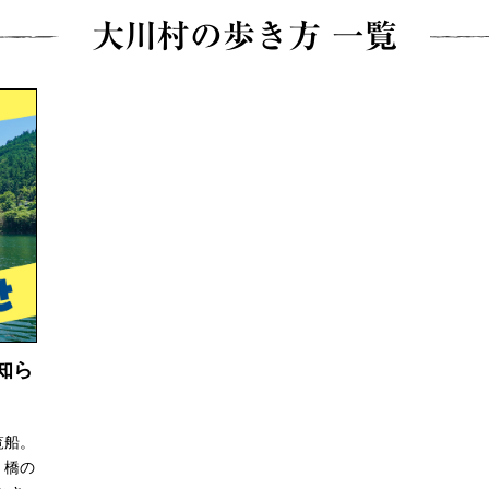
できるあれやこれやをご紹介！
大川村の歩き方 一覧
報
せ
イベントレポート
メディア掲載
日々のこと
知ら
覧船。
、橋の