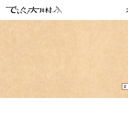
「大川村
ぞ？とい
のりや、
大川村マッ
メディア掲載情報
運営者情報
大川村の
が集う謝