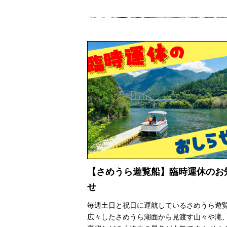
サイトポリシー
村で体験
お問い合わせ
イベント情
おしら
【さめうら遊覧船】臨時運休のお
せ
毎週土日と祝日に運航しているさめうら遊
広々したさめうら湖面から見渡す山々や滝