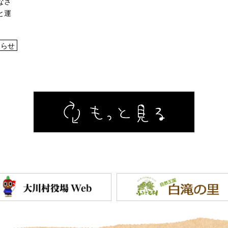
なさ
と運
しらせ