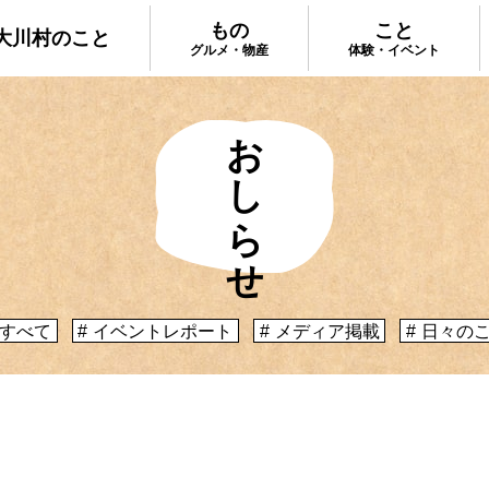
もの
こと
大川村のこと
グルメ・物産
体験・イベント
おしらせ
大川村で食べ
ってどんなとこ？」聞いたこともみたこともない
手作りのお土
う大川村初心者のかたに、大川村へ来るための道
種物産をご紹
心構えなどをご紹介！
プ
大川村への行き方
すべて
イベントレポート
メディア掲載
日々の
体験・イベント
コックさんの
暮らしが垣間見える山歩きツアーや、村民の4倍
る学校を活用
肉祭、村の地形を活かしたアクティビティなど、