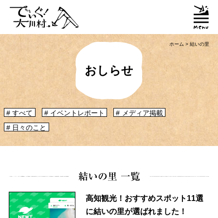
ホーム
>
結いの里
おしらせ
「大川村ってどんなとこ？」聞いたこともみたこともないぞ？という大川村
すべて
イベントレポート
メディア掲載
初心者のかたに、大川村へ来るための道のりや、心構えなどをご紹介！
日々のこと
大川村マップ
大川村への行き方
グルメ・物産
結いの里 一覧
大川村で食べられる美味しいグルメや、村でしか買えない手作りのお土産、
高知観光！おすすめスポット11選
村の特産品「土佐はちきん地鶏」など各種物産をご紹介！
に結いの里が選ばれました！