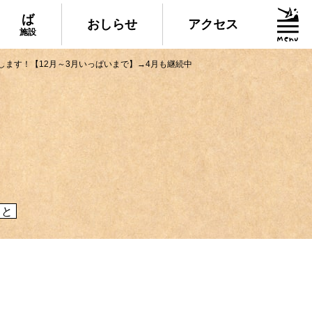
ば
おしらせ
アクセス
施設
します！【12月～3月いっぱいまで】→4月も継続中
グルメ・物産
られる美味しいグルメや、村でしか買えない
産、村の特産品「土佐はちきん地鶏」など各
介！
こと
施設
いる道の駅ならぬ「村の駅」や鉱山跡地にあ
した宿泊施設など、村にある施設をご紹介！