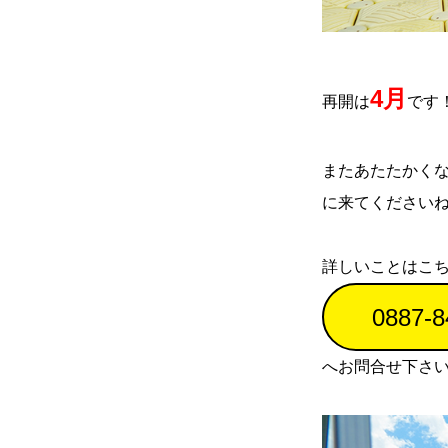
4月
再開は
です
またあたたかく
に来てください
詳しいことはこち
0887-8
へお問合せ下さ