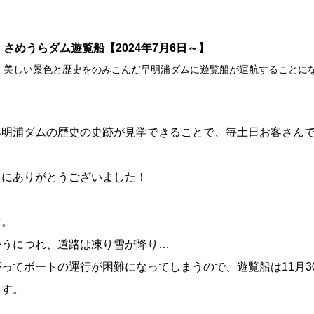
さめうらダム遊覧船【2024年7月6日～】
美しい景色と歴史をのみこんだ早明浦ダムに遊覧船が運航することに
早明浦ダムの歴史の史跡が見学できることで、毎土日お客さん
当にありがとうございました！
村。
かうにつれ、道路は凍り雪が降り…
ってボートの運行が困難になってしまうので、遊覧船は11月3
ます。