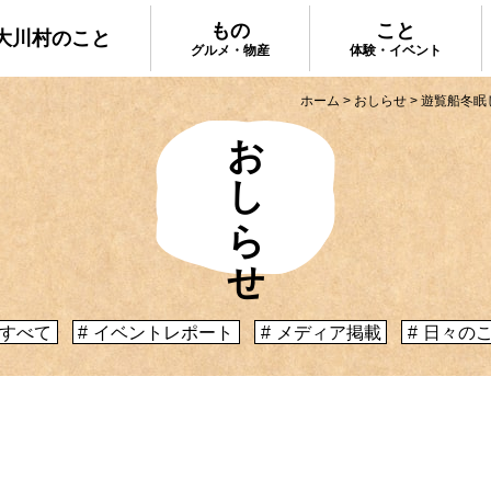
もの
こと
大川村のこと
グルメ・物産
体験・イベント
ホーム
>
おしらせ
>
遊覧船冬眠
おしらせ
大川村で食べ
ってどんなとこ？」聞いたこともみたこともない
手作りのお土
う大川村初心者のかたに、大川村へ来るための道
種物産をご紹
心構えなどをご紹介！
プ
大川村への行き方
すべて
イベントレポート
メディア掲載
日々の
体験・イベント
コックさんの
暮らしが垣間見える山歩きツアーや、村民の4倍
る学校を活用
肉祭、村の地形を活かしたアクティビティなど、