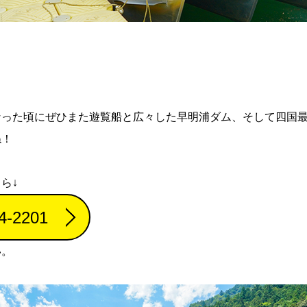
！
なった頃にぜひまた遊覧船と広々した早明浦ダム、そして四国
ね！
ら↓
4-2201
い。