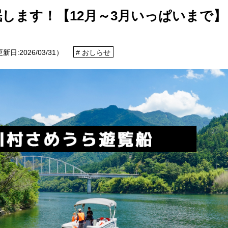
できるあれやこれやをご紹介！
します！【12月～3月いっぱいまで】
報
更新日:
2026/03/31
）
おしらせ
せ
イベントレポート
メディア掲載
日々のこと