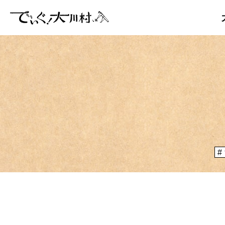
「大川村
ぞ？とい
のりや、
大川村マッ
メディア掲載情報
運営者情報
大川村の
が集う謝