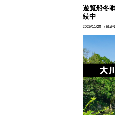
サイトポリシー
村で体験
遊覧船冬眠
お問い合わせ
続中
イベント情
2025/11/29
（最終
おしら