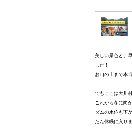
美しい景色と、
した！
お山の上まで本
でもここは大川
これから冬に向
ダムの水位も下が
たん休眠に入り