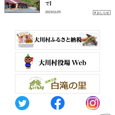
で】
体験・イベント
2023/11/25
おしらせ
大川村の暮らしが垣間見える山歩きツアーや、村民の4倍が集う謝肉祭、村
の地形を活かしたアクティビティなど、村で体験できるあれやこれやをご紹
介！
イベント情報
施設
コックさんのいる道の駅ならぬ「村の駅」や鉱山跡地にある学校を活用した
宿泊施設など、村にある施設をご紹介！
おしらせ