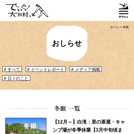
ホーム
>
冬眠
おしらせ
「大川村ってどんなとこ？」聞いたこともみたこともないぞ？という大川村
初心者のかたに、大川村へ来るための道のりや、心構えなどをご紹介！
すべて
イベントレポート
メディア掲載
大川村マップ
大川村への行き方
日々のこと
グルメ・物産
冬眠 一覧
大川村で食べられる美味しいグルメや、村でしか買えない手作りのお土産、
村の特産品「土佐はちきん地鶏」など各種物産をご紹介！
【12月～】白滝：里の茶屋・キャ
ンプ場が冬季休業【3月中旬頃ま