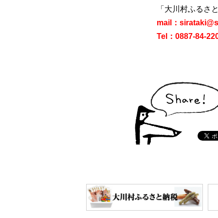
「大川村ふるさ
mail：sirataki@si
Tel：0887‐84‐22