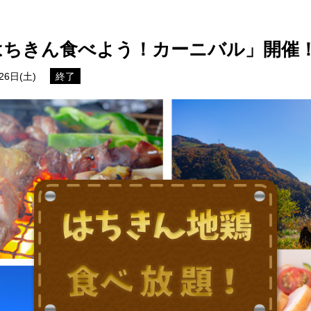
できるあれやこれやをご紹介！
報
はちきん食べよう！カーニバル」開催
6日(土)
終了
せ
イベントレポート
メディア掲載
日々のこと