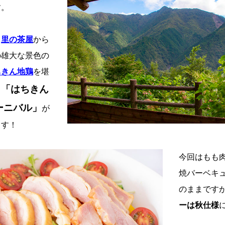
す。
、
里の茶屋
から
の雄大な景色の
ちきん地鶏
を堪
「はちきん
ト
ーニバル」
が
ます！
今回はもも
焼バーベキ
のままです
ーは秋仕様