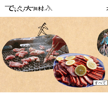
「大川村
ぞ？とい
のりや、
大川村マッ
すべて
メディア掲載情報
運営者情報
大川村の
が集う謝