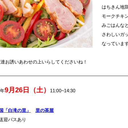
はちきん地
モークチキ
みごはんな
さわしいガ
なっていま
友達お誘いあわせの上いらしてくださいね！
9月26日（土）
0年
11:00~14:30
国「白滝の里」
里の茶屋
迎バスあり