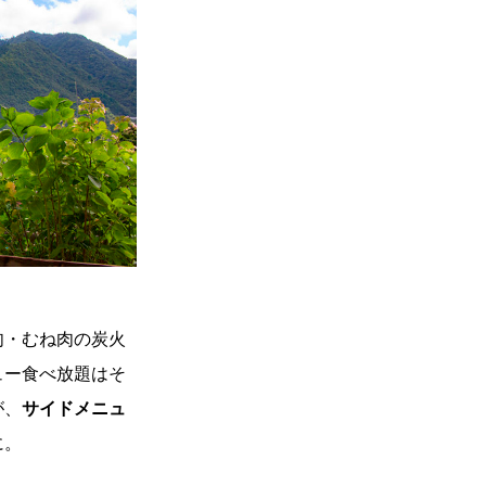
肉・むね肉の炭火
ュー食べ放題はそ
が、
サイドメニュ
に。