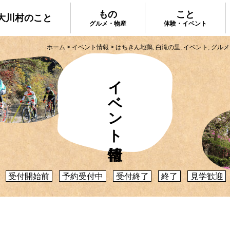
もの
こと
大川村のこと
グルメ・物産
体験・イベント
ホーム
>
イベント情報
>
はちきん地鶏
,
白滝の里
,
イベント
,
グルメ
イベント情報
大川村で食べ
ってどんなとこ？」聞いたこともみたこともない
手作りのお土
う大川村初心者のかたに、大川村へ来るための道
種物産をご紹
心構えなどをご紹介！
プ
大川村への行き方
受付開始前
予約受付中
受付終了
終了
見学歓迎
体験・イベント
コックさんの
暮らしが垣間見える山歩きツアーや、村民の4倍
る学校を活用
肉祭、村の地形を活かしたアクティビティなど、