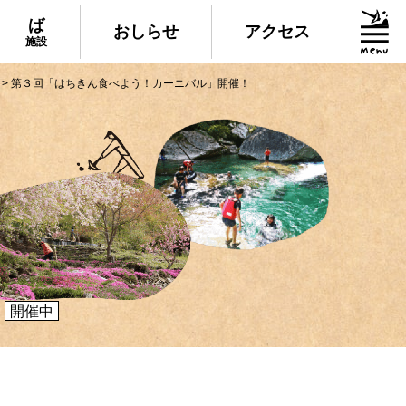
ば
おしらせ
アクセス
施設
>
第３回「はちきん食べよう！カーニバル」開催！
グルメ・物産
られる美味しいグルメや、村でしか買えない
産、村の特産品「土佐はちきん地鶏」など各
介！
開催中
施設
いる道の駅ならぬ「村の駅」や鉱山跡地にあ
した宿泊施設など、村にある施設をご紹介！