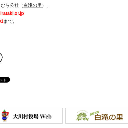
とむら公社（
白滝の里
）」
rataki.or.jp
01
まで。