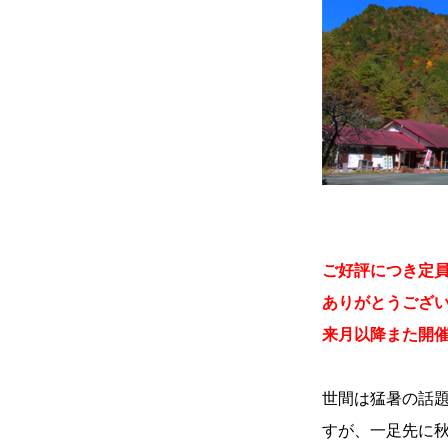
ご好評につき定
ありがとうござ
来月以降また開
世間は猛暑の話
すが、一足先に