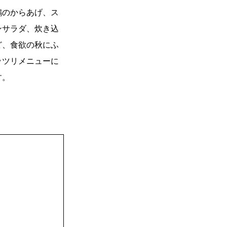
鶏のからあげ、ス
ンサラダ、炊き込
ど、食欲の秋にふ
ッツリメニューに
す。