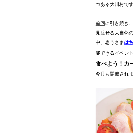
つある大川村で
前回
に引き続き
見渡せる大自然
中、思うさま
は
能できるイベン
食べよう！カ
今月も開催され