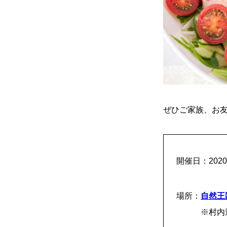
ぜひご家族、お
開催日：202
場所：
自然王
※村内送