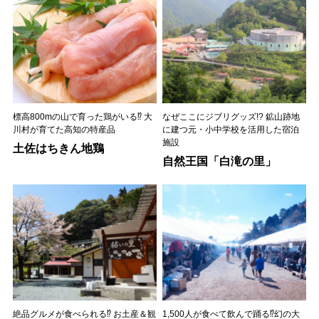
標高800mの山で育った鶏がいる⁉︎ 大
なぜここにジブリグッズ!? 鉱山跡地
川村が育てた高知の特産品
に建つ元・小中学校を活用した宿泊
施設
土佐はちきん地鶏
自然王国「白滝の里」
絶品グルメが食べられる⁉︎ お土産＆観
1,500人が食べて飲んで踊る⁉︎幻の大