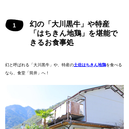
幻の「大川黒牛」や特産
「はちきん地鶏」を堪能で
きるお食事処
幻と呼ばれる「大川黒牛」や、特産の
土佐はちきん地鶏
を食べる
なら、食堂「筒井」へ！