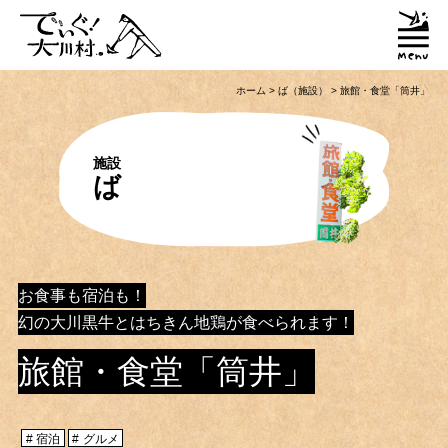
ホーム
>
ば（施設）
>
旅館・食堂「筒井」
施設
ば
お食事も宿泊も！
幻の大川黒牛とはちきん地鶏が食べられます！
旅館・食堂「筒井」
宿泊
グルメ