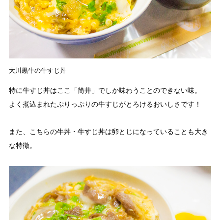
「大川村ってどんなとこ？」聞いたこともみたこともないぞ？という大川村
初心者のかたに、大川村へ来るための道のりや、心構えなどをご紹介！
大川村マップ
大川村への行き方
大川黒牛の牛すじ丼
グルメ・物産
特に牛すじ丼はここ「筒井」でしか味わうことのできない味。
大川村で食べられる美味しいグルメや、村でしか買えない手作りのお土産、
よく煮込まれたぷりっぷりの牛すじがとろけるおいしさです！
村の特産品「土佐はちきん地鶏」など各種物産をご紹介！
また、こちらの牛丼・牛すじ丼は卵とじになっていることも大き
な特徴。
体験・イベント
大川村の暮らしが垣間見える山歩きツアーや、村民の4倍が集う謝肉祭、村
の地形を活かしたアクティビティなど、村で体験できるあれやこれやをご紹
介！
イベント情報