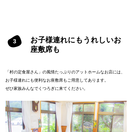
おしらせ
イベントレポート
メディア掲載
日々のこと
お子様連れにもうれしいお
座敷席も
「村の定食屋さん」の風情たっぷりのアットホームなお店には、
お子様連れにも便利なお座敷席もご用意してあります。
ぜひ家族みんなでくつろぎに来てください。