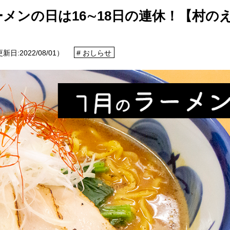
できるあれやこれやをご紹介！
メンの日は16∼18日の連休！【村の
報
更新日:
2022/08/01
）
おしらせ
せ
イベントレポート
メディア掲載
日々のこと