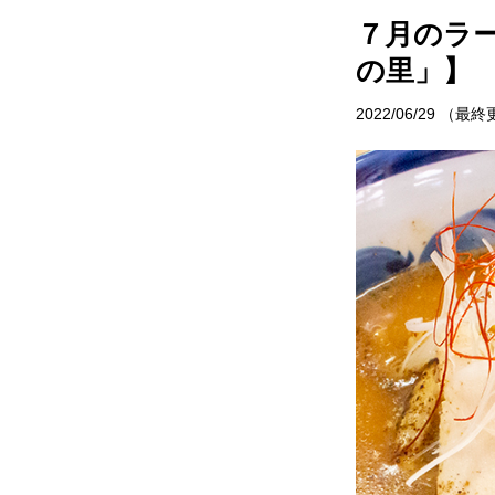
サイトポリシー
村で体験
７月のラー
お問い合わせ
の里」】
イベント情
2022/06/29
（最終
おしら