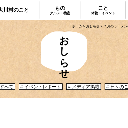
もの
こと
大川村のこと
グルメ・物産
体験・イベント
ホーム
>
おしらせ
>
７月のラーメン
おしらせ
大川村で食べ
ってどんなとこ？」聞いたこともみたこともない
手作りのお土
う大川村初心者のかたに、大川村へ来るための道
種物産をご紹
心構えなどをご紹介！
プ
大川村への行き方
すべて
イベントレポート
メディア掲載
日々の
体験・イベント
コックさんの
暮らしが垣間見える山歩きツアーや、村民の4倍
る学校を活用
肉祭、村の地形を活かしたアクティビティなど、