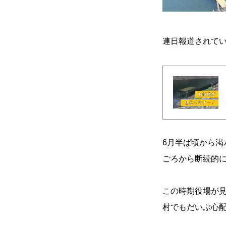
連日報道されて
6月半ば頃から渇
ごろから断続的
この時期役場が見
村でもだいぶ心