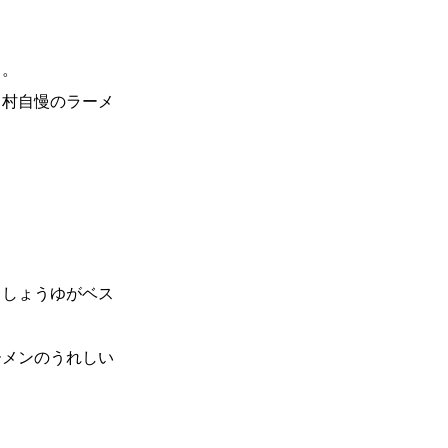
ち。
川村自慢のラーメ
らしょうゆがベス
ーメンのうれしい