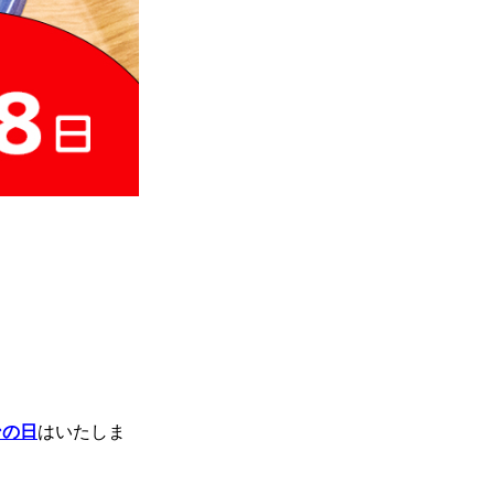
。
ンの日
はいたしま