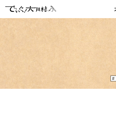
「大川村
ぞ？とい
のりや、
大川村マッ
メディア掲載情報
運営者情報
大川村の
が集う謝