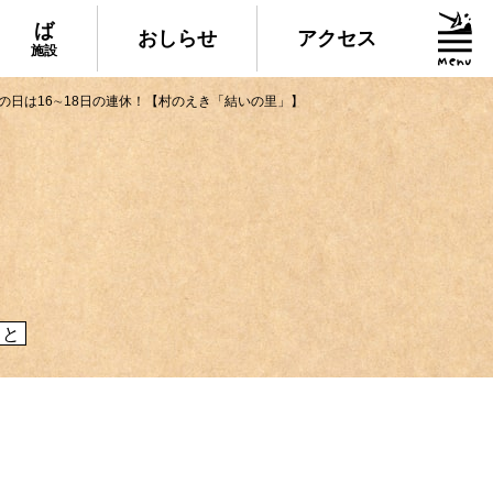
ば
おしらせ
アクセス
施設
の日は16∼18日の連休！【村のえき「結いの里」】
グルメ・物産
られる美味しいグルメや、村でしか買えない
産、村の特産品「土佐はちきん地鶏」など各
介！
こと
施設
いる道の駅ならぬ「村の駅」や鉱山跡地にあ
した宿泊施設など、村にある施設をご紹介！