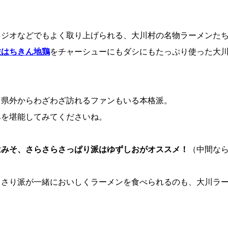
ラジオなどでもよく取り上げられる、大川村の名物ラーメンた
佐はちきん地鶏
をチャーシューにもダシにもたっぷり使った大
、県外からわざわざ訪れるファンもいる本格派。
みを堪能してみてくださいね。
はみそ、さらさらさっぱり派はゆずしおがオススメ！
（中間な
）
っさり派が一緒においしくラーメンを食べられるのも、大川ラ