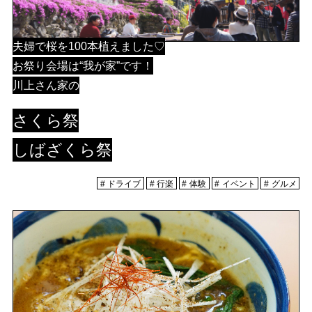
夫婦で桜を100本植えました♡
お祭り会場は“我が家”です！
川上さん家の
さくら祭
しばざくら祭
ドライブ
行楽
体験
イベント
グルメ