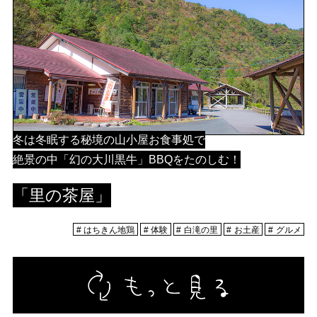
冬は冬眠する秘境の山小屋お食事処で
絶景の中「幻の大川黒牛」BBQをたのしむ！
「里の茶屋」
はちきん地鶏
体験
白滝の里
お土産
グルメ