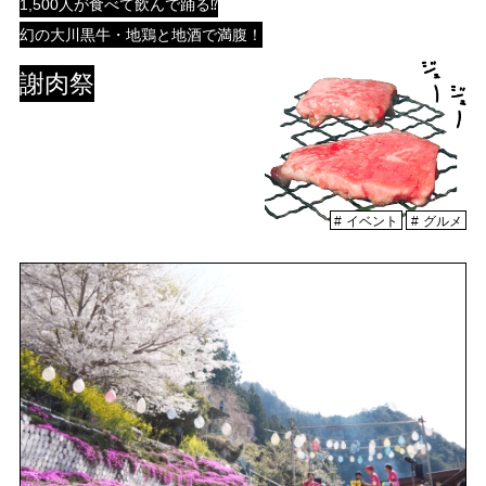
1,500人が食べて飲んで踊る⁉︎
幻の大川黒牛・地鶏と地酒で満腹！
謝肉祭
イベント
グルメ