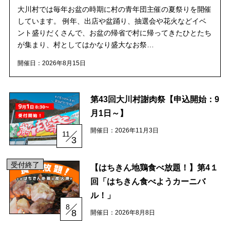
村の特産品「土佐はちきん地鶏」など各種物産をご紹介！
大川村では毎年お盆の時期に村の青年団主催の夏祭りを開催
しています。 例年、出店や盆踊り、抽選会や花火などイベ
ント盛りだくさんで、お盆の帰省で村に帰ってきたひとたち
体験・イベント
が集まり、村としてはかなり盛大なお祭…
開催日：2026年8月15日
大川村の暮らしが垣間見える山歩きツアーや、村民の4倍が集う謝肉祭、村
の地形を活かしたアクティビティなど、村で体験できるあれやこれやをご紹
介！
第43回大川村謝肉祭【申込開始：9
イベント情報
月1日～】
開催日：2026年11月3日
11
3
施設
受付終了
【はちきん地鶏食べ放題！】第4１
コックさんのいる道の駅ならぬ「村の駅」や鉱山跡地にある学校を活用した
回「はちきん食べようカーニバ
宿泊施設など、村にある施設をご紹介！
ル！」
8
8
開催日：2026年8月8日